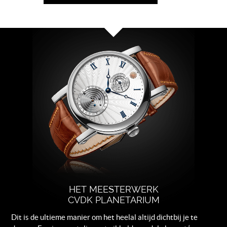
Mercurius, Venus, Aarde, Mars,
Jupiter en Saturnus rond de Zon.
Kast
Platina kast, ø 40 mm, saffierglas,
saffierglas achterdeksel.
Wijzerplaat
Zilver met blauwe index,
gerhodineerd Planetarium met
gekleurde Zon en Aarde.
Band
Bruin leder.
Sluiting
Platina gesp met logo gravure.
HET MEESTERWERK
CVDK PLANETARIUM
Dit is de ultieme manier om het heelal altijd dichtbij je te