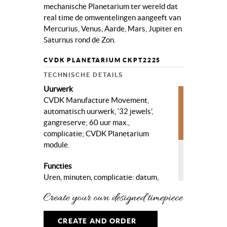
mechanische Planetarium ter wereld dat
real time de omwentelingen aangeeft van
Mercurius, Venus, Aarde, Mars, Jupiter en
Saturnus rond de Zon.
CVDK PLANETARIUM CKPT2225
TECHNISCHE DETAILS
Uurwerk
CVDK Manufacture Movement,
automatisch uurwerk, ‘32 jewels’,
gangreserve; 60 uur max.,
complicatie; CVDK Planetarium
module.
Functies
Uren, minuten, complicatie: datum,
maand, Planetarium; het horloge is
uitgerust met het kleinste
mechanische Planetarium ter wereld
CREATE AND ORDER
dat de omwentelingen aangeeft van