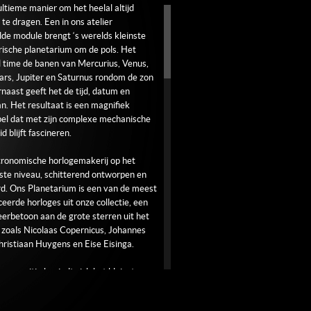
r.
 ultieme manier om het heelal altijd
e te dragen. Een in ons atelier
de module brengt ‘s werelds kleinste
tgouden gesp met logo gravure.
rische planetarium om de pols. Het
l time de banen van Mercurius, Venus,
rs, Jupiter en Saturnus rondom de zon
naast geeft het de tijd, datum en
. Het resultaat is een magnifiek
el dat met zijn complexe mechanische
d blijft fascineren.
tronomische horlogemakerij op het
ste niveau, schitterend ontworpen en
d. Ons Planetarium is een van de meest
eerde horloges uit onze collectie, een
erbetoon aan de grote sterren uit het
 zoals Nicolaas Copernicus, Johannes
hristiaan Huygens en Eise Eisinga.
urs positie bevindt zich het kleinste
he Planetarium ter wereld. Exact in
n van het Planetarium bevindt zich de