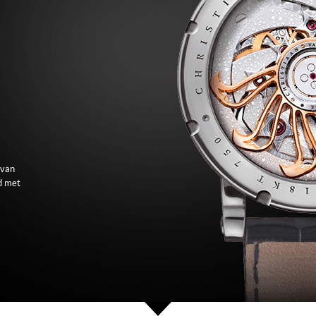
 van
d met