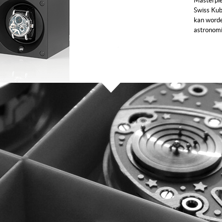
Masterpie
Swiss Kub
kan worde
astronomis