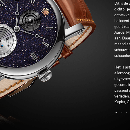
Bruin lede
Dit is de
dichtbij j
Sluiting
ontwikkel
18 kt. wi
heliocent
geeft rea
Aarde, Ma
aan. Daar
maand aan
schouwsp
schoonhei
Het is as
allerhoog
uitgevoer
gecomplic
passend e
verleden,
Kepler, C
Op de 6 u
mechanisc
het midde