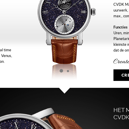
CVDK Ma
uurwerk, 
max., co
Functies
Uren, min
Planetari
kleinste 
al time
dat de o
 Venus,
Mercurius
on.
Saturnus 
Kast
CR
18 kt. wi
saffiergl
Wijzerpl
Aventurin
wit gerho
HET 
Planetar
CVDK
Band