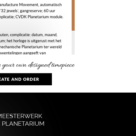
nufacture Movement, automatisch
‘32 jewels’, gangreserve; 60 uur
mplicatie; CVDK Planetarium module.
uten, complicatie: datum, maand,
um; het horloge is uitgerust met het
mechanische Planetarium ter wereld
mwentelingen aangeeft van
, Venus, Aarde, Mars, Jupiter en
rond de Zon.
EATE AND ORDER
tgouden kast, ø 40 mm, saffierglas,
as achterdeksel.
aat
e glass (goldfluss) sterrenhemel met
dineerde index, gerhodineerd
MEESTERWERK
ium met gekleurde Zon en Aarde.
 PLANETARIUM