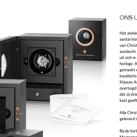
ONS 
Het ateli
aantal ho
van Chris
aandacht 
uit zich i
horloge. 
gemaakt e
kwaliteits
Klaauw A
overtuigd
dat zij dr
kast geeft
Alle Chri
geleverd 
Bij de hor